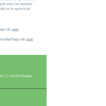
mple todas las medidas
alta en la agencia de
haga clic
aquí
ivacidad haga clic
aq
uí
km 3,2 41610 Paradas