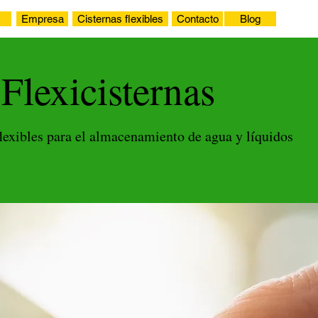
Empresa
Cisternas flexibles
Contacto
Blog
Flexicisternas
flexibles para el almacenamiento de agua y líquidos