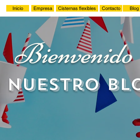
Inicio
Empresa
Cisternas flexibles
Contacto
Blog
Bienvenido
 nuestro bl