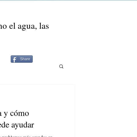
o el agua, las
Share
a y cómo
ede ayudar