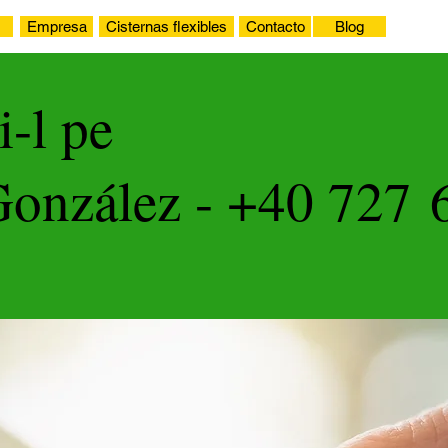
Empresa
Cisternas flexibles
Contacto
Blog
i-l pe
González - +40 727 