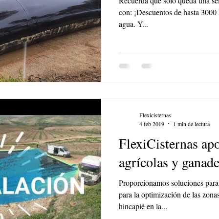
Recuerda que sólo queda una sem
con: ¡Descuentos de hasta 3000 
agua. Y...
Flexicisternas
4 feb 2019
1 min de lectura
FlexiCisternas apo
agrícolas y ganade
Proporcionamos soluciones para 
para la optimización de las zona
hincapié en la...