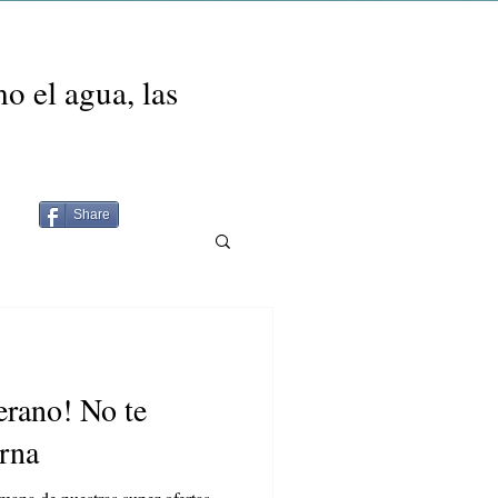
o el agua, las
Share
erano! No te
erna