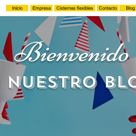
Inicio
Empresa
Cisternas flexibles
Contacto
Blog
Bienvenido
 nuestro bl