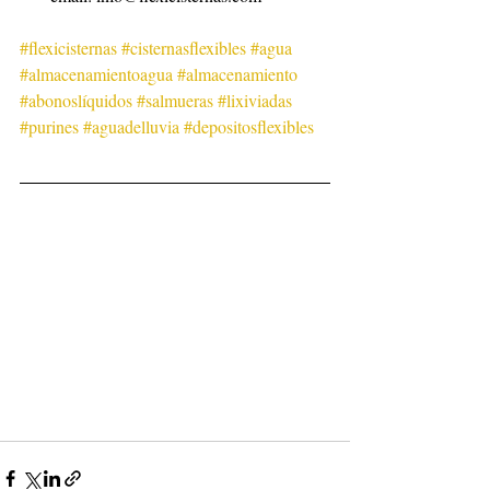
#flexicisternas
#cisternasflexibles
#agua
#almacenamientoagua
#almacenamiento
#abonoslíquidos
#salmueras
#lixiviadas
#purines
#aguadelluvia
#depositosflexibles